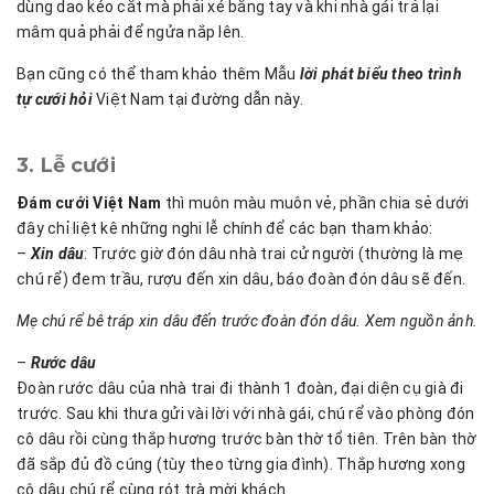
dùng dao kéo cắt mà phải xé bằng tay và khi nhà gái trả lại
mâm quả phải để ngửa nắp lên.
Bạn cũng có thể tham khảo thêm Mẫu
lời phát biểu theo trình
tự cưới hỏi
Việt Nam tại đường dẫn này.
3. Lễ cưới
Đám cưới Việt Nam
thì muôn màu muôn vẻ, phần chia sẻ dưới
đây chỉ liệt kê những nghi lễ chính để các bạn tham khảo:
–
Xin dâu
: Trước giờ đón dâu nhà trai cử người (thường là mẹ
chú rể) đem trầu, rượu đến xin dâu, báo đoàn đón dâu sẽ đến.
Mẹ chú rể bê tráp xin dâu đến trước đoàn đón dâu. Xem nguồn ảnh.
–
Rước dâu
Đoàn rước dâu của nhà trai đi thành 1 đoàn, đại diện cụ già đi
trước. Sau khi thưa gửi vài lời với nhà gái, chú rể vào phòng đón
cô dâu rồi cùng thắp hương trước bàn thờ tổ tiên. Trên bàn thờ
đã sắp đủ đồ cúng (tùy theo từng gia đình). Thắp hương xong
cô dâu chú rể cùng rót trà mời khách.