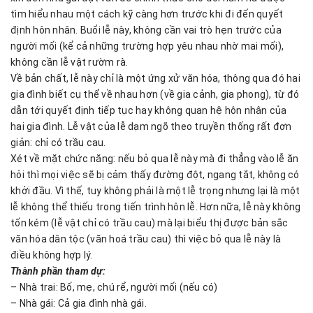
tìm hiểu nhau một cách kỹ càng hơn trước khi đi đến quyết
định hôn nhân. Buổi lễ này, không cần vai trò hẹn trước của
người mối (kể cả những trường hợp yêu nhau nhờ mai mối),
không cần lễ vật rườm rà.
Về bản chất, lễ này chỉ là một ứng xử văn hóa, thông qua đó hai
gia đình biết cụ thể về nhau hơn (về gia cảnh, gia phong), từ đó
dẫn tới quyết định tiếp tục hay không quan hệ hôn nhân của
hai gia đình. Lễ vật của lễ dạm ngõ theo truyền thống rất đơn
giản: chỉ có trầu cau.
Xét về mặt chức năng: nếu bỏ qua lễ này mà đi thẳng vào lễ ăn
hỏi thì mọi việc sẽ bị cảm thấy đường đột, ngang tắt, không có
khởi đầu. Vì thế, tuy không phải là một lễ trọng nhưng lại là một
lễ không thể thiếu trong tiến trình hôn lễ. Hơn nữa, lễ này không
tốn kém (lễ vật chỉ có trầu cau) mà lại biểu thị được bản sắc
văn hóa dân tộc (văn hoá trầu cau) thì việc bỏ qua lễ này là
điều không hợp lý.
Thành phần tham dự:
– Nhà trai: Bố, mẹ, chú rể, người mối (nếu có)
– Nhà gái: Cả gia đình nhà gái.