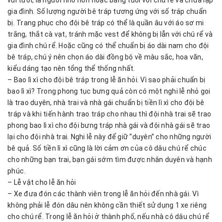
vui tươi, là người nhỏ hơn hoặc bằng tuổi với chú rể và chưa lập
gia đình. Số lượng người bê tráp tương ứng với số tráp chuẩn
bị. Trang phục cho đội bê tráp có thể là quần âu với áo sơ mi
trắng, thắt cà vạt, tránh mặc vest để không bị lẫn với chú rể và
gia đình chú rể. Hoặc cũng có thể chuẩn bị áo dài nam cho đội
bê tráp, chú ý nên chọn áo dài đồng bộ về màu sắc, hoa văn,
kiểu dáng tạo nên tổng thể thống nhất.
– Bao lì xì cho đội bê tráp trong lễ ăn hỏi. Vì sao phải chuẩn bị
bao lì xì? Trong phong tục bưng quả còn có một nghi lễ nhỏ gọi
là trao duyên, nhà trai và nhà gái chuẩn bị tiền lì xì cho đội bê
tráp và khi tiến hành trao tráp cho nhau thì đội nhà trai sẽ trao
phong bao lì xì cho đội bưng tráp nhà gái và đội nhà gái sẽ trao
lại cho đội nhà trai. Nghi lễ này để giữ “duyên” cho những người
bê quả. Số tiền lì xì cũng là lời cảm ơn của cô dâu chú rể chúc
cho những bạn trai, bạn gái sớm tìm được nhân duyên và hạnh
phúc.
– Lễ vật cho lễ ăn hỏi
– Xe đưa đón các thành viên trong lễ ăn hỏi đến nhà gái. Vì
không phải lễ đón dâu nên không cần thiết sử dụng 1 xe riêng
cho chú rể. Trong lễ ăn hỏi ở thành phố, nếu nhà cô dâu chú rể