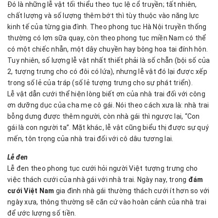
Đó là những lễ vật tối thiểu theo tục lệ cổ truyền; tất nhiên,
chất lượng và số lượng thêm bớt thì tùy thuộc vào năng lực
kinh tế của từng gia đình. Theo phong tục Hà Nội truyền thống
thường có lợn sữa quay, còn theo phong tục miền Nam có thể
có một chiếc nhẫn, một dây chuyền hay bông hoa tai đính hôn.
Tuy nhiên, số lượng lễ vật nhất thiết phải là số chẵn (bội số của
2, tượng trưng cho có đôi có lứa), nhưng lễ vật đó lại được xếp
trong số lẻ của tráp (số lẻ tượng trưng cho sự phát triển).
Lễ vật dẫn cưới thể hiện lòng biết ơn của nhà trai đối với công
ơn dưỡng dục của cha mẹ cô gái. Nói theo cách xưa là: nhà trai
bỗng dưng được thêm người, còn nhà gái thì ngược lại, “Con
gái là con người ta”. Mặt khác, lễ vật cũng biểu thị được sự quý
mến, tôn trọng của nhà trai đối với cô dâu tương lai.
Lễ đen
Lễ đen theo phong tục cưới hỏi người Việt tượng trưng cho
việc thách cưới của nhà gái với nhà trai. Ngày nay, trong
đám
cưới Việt Nam
gia đình nhà gái thường thách cưới ít hơn so với
ngày xưa, thông thường sẽ căn cứ vào hoàn cảnh của nhà trai
để ước lượng số tiền.