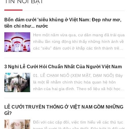
TIN NỔI BẬT
Bốn đám cưới 'siêu khủng ở Việt Nam: Đẹp như mơ,
tiền chi như... nước
Hơn một năm vừa qua, cư dân mạng đã trải qua
nhiều lần rúng động khi thấy những hình ảnh về
các “siêu” đám cưới ở khắp các tỉnh thành trên
cả nước. Đám cưới hơn 10 tỷ với khung cảnh...
3 Nghi Lễ Cưới Hỏi Chuẩn Nhất Của Người Việt Nam
01. LỄ CHẠM NGÕ (XEM MẶT, DẠM NGÕ) Đây
là một lễ nhằm chính thức hóa quan hệ hôn
nhân của hai gia đình. Theo số liệu xã hội học,
tần suất thực hiện lễ chạm ngõ ở xã hội ta...
LỄ CƯỚI TRUYỀN THỐNG Ở VIỆT NAM GỒM NHỮNG
GÌ?
Đối với các cặp đôi, việc tìm hiểu về các thủ tục
trong lễ cưới là điều cần thiết. Đặc biệt là đối với