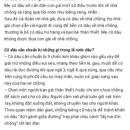
Mẹ cô dâu sẽ căn dặn con gái một số điều trước khi về nhà
chồng và tặng quà hồi môn như kiềng vàng, nhẫn…
Sau đó cả đoàn rời nhà gái, đưa cô dâu về nhà chồng. Họ nhà
gái chọn sẵn vài người đi cùng để tiễn cô dâu về nhà chồng,
thường là bố cô dâu, họ hàng và bạn bè thân thiết. Mẹ cô dâu
không được đưa con gái về nhà chồng.
Cô dâu cần chuẩn bị những gì trong lễ rước dâu?
– Cô dâu cần chuẩn bị 9 chiếc kim khâu ghim vào gấu váy để
giải trừ những điều xui xẻo, mang theo tiền lẻ, gạo, muối để cô
dâu rải dọc đường khi qua ngã 3, ngã 4, qua sông, qua cầu như
tiền cúng lộ phí đề cầu sự may mắn, suôn sẻ, giàu sang sau
này của hai vợ chồng.
– Chọn một người bạn gái thân thiết, hoặc chị em chưa chồng
để xách vali cho cô dâu. Người cầm vali phải luôn giữ vali trên
tay, không đặt xuống đất, không chuyền tay cho người khác.
Theo quan niệm dân gian, những kiêng cữ này là để tránh khiến
cô dâu “đứt gánh giữa đường” hay phải chịu cảnh “lấy hai đời
chồng” rất lận đận.