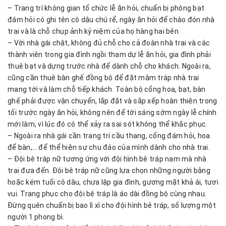
– Trang trí không gian tổ chức lễ ăn hỏi, chuẩn bị phông bạt
đám hỏi có ghi tên cô dâu chú rể, ngày ăn hỏi để chào đón nhà
trai và là chỗ chụp ảnh kỷ niệm của họ hàng hai bên
– Với nhà gái chật, không đủ chỗ cho cả đoàn nhà trai và các
thành viên trong gia đình ngồi tham dự lễ ăn hỏi, gia đình phải
thuê bạt và dựng trước nhà để dành chỗ cho khách. Ngoài ra,
cũng cần thuê bàn ghế đồng bộ để đặt mâm tráp nhà trai
mang tới và làm chỗ tiếp khách. Toàn bộ cổng hoa, bạt, bàn
ghế phải được vận chuyển, lắp đặt và sắp xếp hoàn thiện trong
tối trước ngày ăn hỏi, không nên để tới sáng sớm ngày lễ chính
mới làm, vì lúc đó có thể xảy ra sai sót không thể khắc phục.
– Ngoài ra nhà gái cần trang trí cầu thang, cổng đám hỏi, hoa
để bàn,… để thể hiện sự chu đáo của mình dành cho nhà trai.
– Đội bê tráp nữ tương ứng với đội hình bê tráp nam mà nhà
trai đưa đến. Đội bê tráp nữ cũng lựa chọn những người bằng
hoặc kém tuổi cô dâu, chưa lập gia đình, gương mặt khả ái, tươi
vui. Trang phục cho đội bê tráp là áo dài đồng bộ cùng nhau.
Đừng quên chuẩn bị bao lì xì cho đội hình bê tráp, số lượng một
người 1 phong bì.