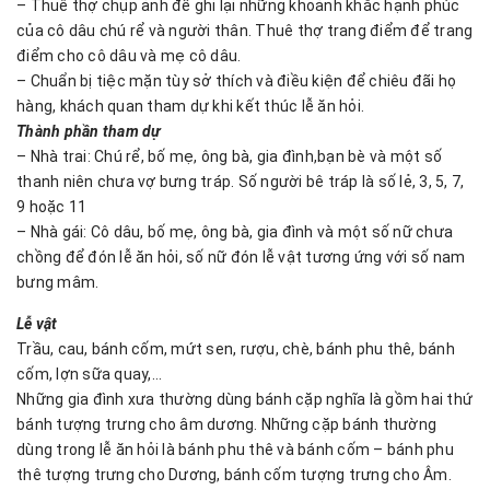
– Thuê thợ chụp ảnh để ghi lại những khoảnh khắc hạnh phúc
của cô dâu chú rể và người thân. Thuê thợ trang điểm để trang
điểm cho cô dâu và mẹ cô dâu.
– Chuẩn bị tiệc mặn tùy sở thích và điều kiện để chiêu đãi họ
hàng, khách quan tham dự khi kết thúc lễ ăn hỏi.
Thành phần tham dự
– Nhà trai: Chú rể, bố mẹ, ông bà, gia đình,bạn bè và một số
thanh niên chưa vợ bưng tráp. Số người bê tráp là số lẻ, 3, 5, 7,
9 hoặc 11
– Nhà gái: Cô dâu, bố mẹ, ông bà, gia đình và một số nữ chưa
chồng để đón lễ ăn hỏi, số nữ đón lễ vật tương ứng với số nam
bưng mâm.
Lễ vật
Trầu, cau, bánh cốm, mứt sen, rượu, chè, bánh phu thê, bánh
cốm, lợn sữa quay,…
Những gia đình xưa thường dùng bánh cặp nghĩa là gồm hai thứ
bánh tượng trưng cho âm dương. Những cặp bánh thường
dùng trong lễ ăn hỏi là bánh phu thê và bánh cốm – bánh phu
thê tượng trưng cho Dương, bánh cốm tượng trưng cho Âm.