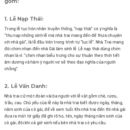
gồm:
1. Lễ Nạp Thái:
Trong lễ tục hôn nhân truyền thống, “nạp thái” có ý nghĩa là
“thu nạp những sính lễ mà nhà trai mang đến để thưa chuyện
với nhà gái”, là lễ đầu tiên trong trình tự “lục lễ”. Nhà Trai mang
đôi chim nhạn đến nhà Gái làm sính lễ. Lễ nạp thái dùng chim
nhạn là vì: “chim nhạn biểu trưng cho sự thuận theo thời tiết
âm dương và hàm ý người vợ sẽ theo đạo nghĩa của người
chồng”.
2. Lễ Vấn Danh:
Nhà trai cử một đoàn vài ba người với lễ vật gồm chè, rượu,
trầu, cau. Chủ yếu của lễ này là nhà trai biết được ngày, tháng,
năm sinh của cô gái, để về xem tuổi. Khi nhà trai đến thì nhà gái
đưa ra một tờ giấy đã ghi rõ họ, tên, ngày tháng năm sinh của
cô gái; đôi khi cả giờ sinh nếu bên nhà trai có yêu cầu.