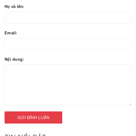
Họ và tên:
Email:
Nội dung:
GỬI BÌNH LUẬN