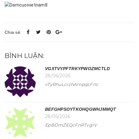
Chia sẻ:
BÌNH LUẬN:
VGXTVYPFTRKYPWOZMCTLD
28/06/2026
vTyRhuLcrzhArnpqLFrIc
BEFGHPSOYTKOHQGWHJMMQT
28/05/2026
EpBDmZEQcFnRTvgrV