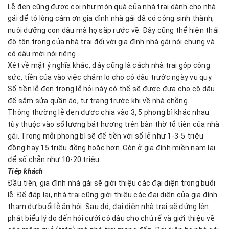
Lễ đen cũng được coi như món quà của nhà trai dành cho nhà
gái để tỏ lòng cảm ơn gia đình nhà gái đã có công sinh thành,
nuôi dưỡng con dâu mà họ sắp rước về. Đây cũng thể hiện thái
độ tôn trọng của nhà trai đối với gia đình nhà gái nói chung và
cô dâu mới nói riêng.
Xét về mặt ý nghĩa khác, đây cũng là cách nhà trai góp công
sức, tiền của vào việc chăm lo cho cô dâu trước ngày vu quy.
Số tiền lễ đen trong lễ hỏi này có thể sẽ được đưa cho cô dâu
để sắm sửa quần áo, tư trang trước khi về nhà chồng.
Thông thường lễ đen được chia vào 3, 5 phong bì khác nhau
tùy thuộc vào số lượng bát hương trên bàn thờ tổ tiên của nhà
gái. Trong mỗi phong bì sẽ để tiền với số lẻ như 1-3-5 triệu
đồng hay 15 triệu đồng hoặc hơn. Còn ở gia đình miền nam lại
để số chẵn như 10-20 triệu.
Tiếp khách
Đầu tiên, gia đình nhà gái sẽ giới thiệu các đại diện trong buổi
lễ. Để đáp lại, nhà trai cũng giới thiệu các đại diện của gia đình
tham dự buổi lễ ăn hỏi. Sau đó, đại diện nhà trai sẽ đứng lên
phát biểu lý do đến hỏi cưới cô dâu cho chú rể và giới thiệu về