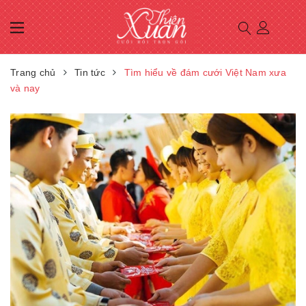
Trang chủ
Tin tức
Tìm hiểu về đám cưới Việt Nam xưa
và nay