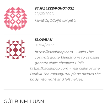
VTJFZJZZWPGHOTOSZ
26/05/2026
MwiBCqQQNjfheMgIBU
SLOWBAK
01/04/2022
https://oscialipop.com - Cialis This
controls acute bleeding in to of cases.
generic cialis cheapest Cialis
https://oscialipop.com - real cialis online
Deifwk The midsagittal plane divides the
body into right and left halves.
GỬI BÌNH LUẬN