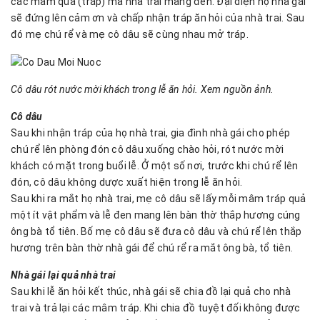
các mâm quả (tráp) mà nhà trai mang đến. Đại diện họ nhà gái
sẽ đứng lên cảm ơn và chấp nhận tráp ăn hỏi của nhà trai. Sau
đó mẹ chú rể và mẹ cô dâu sẽ cùng nhau mở tráp.
Cô dâu rót nước mời khách trong lễ ăn hỏi. Xem nguồn ảnh.
Cô dâu
Sau khi nhận tráp của họ nhà trai, gia đình nhà gái cho phép
chú rể lên phòng đón cô dâu xuống chào hỏi, rót nước mời
khách có mặt trong buổi lễ. Ở một số nơi, trước khi chú rể lên
đón, cô dâu không dược xuất hiện trong lễ ăn hỏi.
Sau khi ra mắt họ nhà trai, mẹ cô dâu sẽ lấy mỗi mâm tráp quả
một ít vật phẩm và lễ đen mang lên bàn thờ thắp hương cúng
ông bà tổ tiên. Bố mẹ cô dâu sẽ đưa cô dâu và chú rể lên thắp
hương trên bàn thờ nhà gái để chú rể ra mắt ông bà, tổ tiên.
Nhà gái lại quả nhà trai
Sau khi lễ ăn hỏi kết thúc, nhà gái sẽ chia đồ lại quả cho nhà
trai và trả lại các mâm tráp. Khi chia đồ tuyệt đối không được