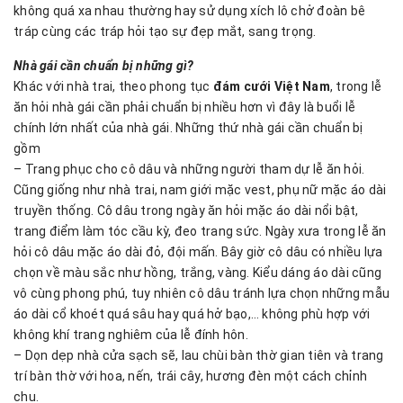
không quá xa nhau thường hay sử dụng xích lô chở đoàn bê
tráp cùng các tráp hỏi tạo sự đẹp mắt, sang trọng.
Nhà gái cần chuẩn bị những gì?
Khác với nhà trai, theo phong tục
đám cưới Việt Nam
, trong lễ
ăn hỏi nhà gái cần phải chuẩn bị nhiều hơn vì đây là buổi lễ
chính lớn nhất của nhà gái. Những thứ nhà gái cần chuẩn bị
gồm
– Trang phục cho cô dâu và những người tham dự lễ ăn hỏi.
Cũng giống như nhà trai, nam giới mặc vest, phụ nữ mặc áo dài
truyền thống. Cô dâu trong ngày ăn hỏi mặc áo dài nổi bật,
trang điểm làm tóc cầu kỳ, đeo trang sức. Ngày xưa trong lễ ăn
hỏi cô dâu mặc áo dài đỏ, đội mấn. Bây giờ cô dâu có nhiều lựa
chọn về màu sắc như hồng, trắng, vàng. Kiểu dáng áo dài cũng
vô cùng phong phú, tuy nhiên cô dâu tránh lựa chọn những mẫu
áo dài cổ khoét quá sâu hay quá hở bạo,… không phù hợp với
không khí trang nghiêm của lễ đính hôn.
– Dọn dẹp nhà cửa sạch sẽ, lau chùi bàn thờ gian tiên và trang
trí bàn thờ với hoa, nến, trái cây, hương đèn một cách chỉnh
chu.