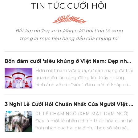
TIN TỨC CƯỚI HỎI
Bắt kịp những xu hướng cưới hỏi tinh tế sang
trọng là mục tiêu hàng đầu của chúng tôi
Bốn đám cưới 'siêu khủng ở Việt Nam: Đẹp như mơ, tiền chi như... nước
Hơn một năm vừa qua, cư dân mạng đã trải
qua nhiều lần rúng động khi thấy những
hình ảnh về các “siêu” đám cưới ở khắp các
tỉnh thành trên cả nước. Đám cưới hơn 10
tỷ với khung cảnh...
3 Nghi Lễ Cưới Hỏi Chuẩn Nhất Của Người Việt Nam
01. LỄ CHẠM NGÕ (XEM MẶT, DẠM NGÕ)
Đây là một lễ nhằm chính thức hóa quan hệ
hôn nhân của hai gia đình. Theo số liệu xã
hội học, tần suất thực hiện lễ chạm ngõ ở xã