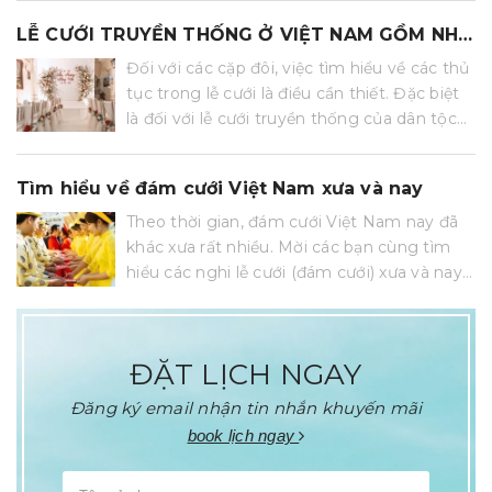
hội ta...
LỄ CƯỚI TRUYỀN THỐNG Ở VIỆT NAM GỒM NHỮNG GÌ?
Đối với các cặp đôi, việc tìm hiểu về các thủ
tục trong lễ cưới là điều cần thiết. Đặc biệt
là đối với lễ cưới truyền thống của dân tộc
Việt Nam. Vậy một lễ cưới truyền thống
của...
Tìm hiểu về đám cưới Việt Nam xưa và nay
Theo thời gian, đám cưới Việt Nam nay đã
khác xưa rất nhiều. Mời các bạn cùng tìm
hiểu các nghi lễ cưới (đám cưới) xưa và nay
để hiểu hơn các nghi lễ phong tục truyền
thống cũng như lựa chọn phương...
ĐẶT LỊCH NGAY
Đăng ký email nhận tin nhắn khuyến mãi
book lịch ngay