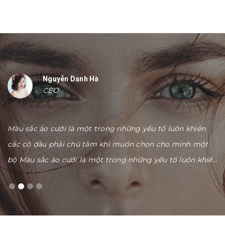
Nguyễn Danh Hà
CEO
Màu sắc áo cưới là một trong những yếu tố luôn khiến
M
các cô dâu phải chú tâm khi muốn chọn cho mình một
c
ến
bộ Màu sắc áo cưới là một trong những yếu tố luôn khiến
b
các cô dâu phải chú tâm khi muốn chọn cho mình một
c
bộ mình một bộ
b