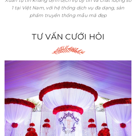
Xuân tự tin khẳng định dịch vụ uy tín và chất lượng số
1 tại Việt Nam, với hệ thống dịch vụ đa dạng, sản
phẩm truyền thống mẫu mã đẹp
TƯ VẤN CƯỚI HỎI