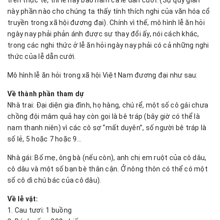
trên thực tế, thì lễ này bao hàm cả lễ dẫn cưới. (Sự quy giản
này phần nào cho chúng ta thấy tính thích nghi của văn hóa cổ
truyền trong xã hội đương đại). Chính vì thế, mô hình lễ ăn hỏi
ngày nay phải phản ánh được sự thay đổi ấy, nói cách khác,
trong các nghi thức ở lễ ăn hỏi ngày nay phải có cả những nghi
thức của lễ dẫn cưới.
Mô hình lễ ăn hỏi trong xã hội Việt Nam đương đại như sau:
Về thành phần tham dự
Nhà trai: Đại diện gia đình, họ hàng, chú rể, một số cô gái chưa
chồng đội mâm quả hay còn gọi là bê tráp (bây giờ có thể là
nam thanh niên) vì các cô sợ “mất duyên”, số người bê tráp là
số lẻ, 5 hoặc 7 hoặc 9…
Nhà gái: Bố mẹ, ông bà (nếu còn), anh chị em ruột của cô dâu,
cô dâu và một số bạn bè thân cận. Ở nông thôn có thể có một
số cô dì chú bác của cô dâu).
Về lễ vật:
1. Cau tươi: 1 buồng