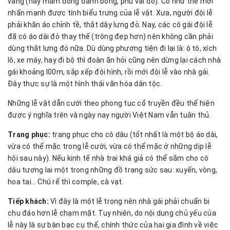
vàng (hay mâm đồng đánh bóng, phủ vải đỏ). Có như thế mới
nhấn mạnh được tính biểu trưng của lễ vật. Xưa, người đội lễ
phải khăn áo chỉnh tề, thắt dây lưng đỏ. Nay, các cô gái đội lễ
đã có áo dài đỏ thay thế (trông đẹp hơn) nên không cần phải
dùng thắt lưng đỏ nữa. Dù dùng phương tiện đi lại là: ô tô, xích
lô, xe máy, hay đi bộ thì đoàn ăn hỏi cũng nên dừng lại cách nhà
gái khoảng l00m, sắp xếp đội hình, rồi mới đội lễ vào nhà gái.
Đây thực sự là một hình thái văn hóa dân tộc.
Những lễ vật dẫn cưới theo phong tục cổ truyền đều thể hiện
được ý nghĩa trên và ngày nay người Việt Nam vẫn tuân thủ.
Trang phục:
trang phục cho cô dâu (tốt nhất là một bộ áo dài,
vừa có thể mặc trong lễ cưới, vừa có thể mặc ở những dịp lễ
hội sau này). Nếu kinh tế nhà trai khá giả có thể sắm cho cô
dâu tương lai một trong những đồ trang sức sau: xuyến, vòng,
hoa tai… Chú rể thì comple, cà vạt.
Tiếp khách:
Vì đây là một lễ trọng nên nhà gái phải chuẩn bị
chu đáo hơn lễ chạm mặt. Tuy nhiên, do nội dung chủ yếu của
lễ này là sự bàn bạc cụ thể, chính thức của hai gia đình về việc