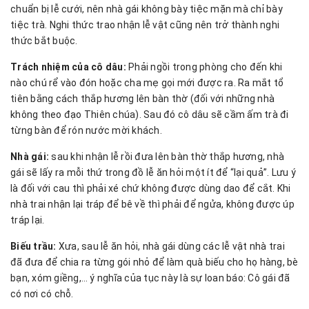
chuẩn bị lễ cưới, nên nhà gái không bày tiệc mặn mà chỉ bày
tiệc trà. Nghi thức trao nhận lễ vật cũng nên trở thành nghi
thức bắt buộc.
Trách nhiệm của cô dâu:
Phải ngồi trong phòng cho đến khi
nào chú rể vào đón hoặc cha mẹ gọi mới được ra. Ra mắt tổ
tiên bằng cách thắp hương lên bàn thờ (đối với những nhà
không theo đạo Thiên chúa). Sau đó cô dâu sẽ cầm ấm trà đi
từng bàn để rón nước mời khách.
Nhà gái:
sau khi nhận lễ rồi đưa lên bàn thờ thắp hương, nhà
gái sẽ lấy ra mỗi thứ trong đồ lễ ăn hỏi một ít để “lại quả”. Lưu ý
là đối với cau thì phải xé chứ không được dùng dao để cắt. Khi
nhà trai nhận lại tráp để bê về thì phải để ngửa, không được úp
tráp lại.
Biếu trầu:
Xưa, sau lễ ăn hỏi, nhà gái dùng các lễ vật nhà trai
đã đưa để chia ra từng gói nhỏ để làm quà biếu cho họ hàng, bè
bạn, xóm giềng,… ý nghĩa của tục này là sự loan báo: Cô gái đã
có nơi có chỗ.