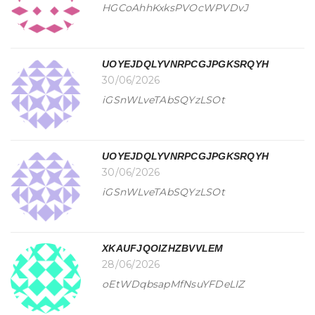
HGCoAhhKxksPVOcWPVDvJ
UOYEJDQLYVNRPCGJPGKSRQYH
30/06/2026
iGSnWLveTAbSQYzLSOt
UOYEJDQLYVNRPCGJPGKSRQYH
30/06/2026
iGSnWLveTAbSQYzLSOt
XKAUFJQOIZHZBVVLEM
28/06/2026
oEtWDqbsapMfNsuYFDeLIZ