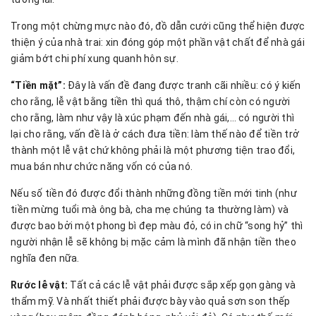
Trong một chừng mực nào đó, đồ dẫn cưới cũng thể hiện được
thiện ý của nhà trai: xin đóng góp một phần vật chất để nhà gái
giảm bớt chi phí xung quanh hôn sự.
“Tiền mặt”:
Đây là vấn đề đang được tranh cãi nhiều: có ý kiến
cho rằng, lễ vật bằng tiền thì quá thô, thậm chí còn có người
cho rằng, làm như vậy là xúc phạm đến nhà gái,… có người thì
lại cho rằng, vấn đề là ở cách đưa tiền: làm thế nào để tiền trở
thành một lễ vật chứ không phải là một phương tiện trao đổi,
mua bán như chức năng vốn có của nó.
Nếu số tiền đó được đổi thành những đồng tiền mới tinh (như
tiền mừng tuổi mà ông bà, cha mẹ chúng ta thường làm) và
được bao bởi một phong bì đẹp màu đỏ, có in chữ “song hỷ” thì
người nhận lễ sẽ không bị mặc cảm là mình đã nhận tiền theo
nghĩa đen nữa.
Rước lễ vật:
Tất cả các lễ vật phải được sắp xếp gọn gàng và
thẩm mỹ. Và nhất thiết phải được bày vào quả sơn son thếp