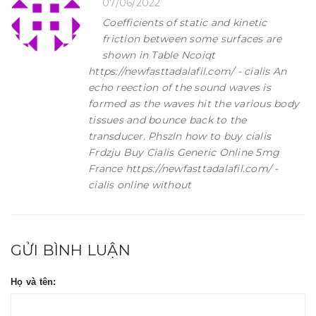
07/06/2022
Coefficients of static and kinetic
friction between some surfaces are
shown in Table Ncoiqt
https://newfasttadalafil.com/ - cialis An
echo reection of the sound waves is
formed as the waves hit the various body
tissues and bounce back to the
transducer. Phszln how to buy cialis
Frdzju Buy Cialis Generic Online 5mg
France https://newfasttadalafil.com/ -
cialis online without
GỬI BÌNH LUẬN
Họ và tên: