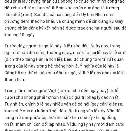
đều phải lấy chứng nhận của phòng tổ chức nơi mình công tác.
Nếu chưa đi làm, bạn có thể xin xác nhận của ông tổ trưởng
dân phố (xóm). Sau đó, cả hai cùng đến Uỷ ban Nhân dân
phường đem theo hộ khẩu và chứng minh để xin đăng ký. Giấy
chứng nhận đăng ký kết hôn sẽ được trao cho hai người sau đó
khoảng 10 ngày.
Trước đây, người ta gọi lễ này là lễ rước dâu. Ngày nay, trong
ngôn từ của đời sống thường ngày, người ta gọi lễ này là lễ cưới
(dịch theo tiếng Hán là hôn lễ). Điều đó chứng tỏ vị trí rất quan
trọng của lễ này trong hệ thống hôn lễ. Ý nghĩa của lễ này là:
Công bố sự thành hôn của đôi trai gái, vì thế lễ này còn gọi là lễ
thành hôn.
Trong tâm thức người Việt (từ xưa cho đến ngày nay) thì lễ
cưới (chứ không phải tờ hôn thú) có giá trị pháp lý cao nhất.
Tuy nhiên, chính ở lễ này nhiều vấn đề xã hội “gay cấn” diễn ra,
khen chê của dư luận xã hội đều tập trung vào lễ này. Vấn đề
càng trở nên phức tạp hơn khi sự khen chê ấy không đồng
nhất, thậm chí còn đối lập nhau. Ví dụ: ngày nay một đám cưới