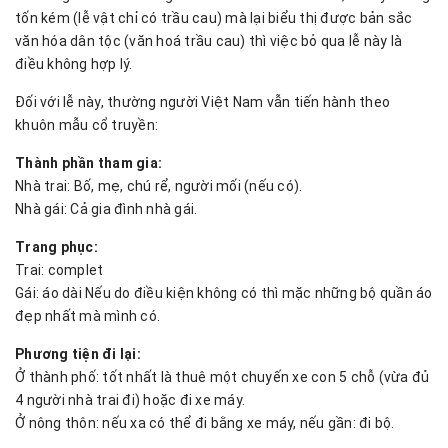
tốn kém (lễ vật chỉ có trầu cau) mà lại biểu thị được bản sắc
văn hóa dân tộc (văn hoá trầu cau) thì việc bỏ qua lễ này là
điều không hợp lý.
Đối với lễ này, thường người Việt Nam vẫn tiến hành theo
khuôn mẫu cổ truyền:
Thành phần tham gia:
Nhà trai: Bố, mẹ, chú rể, người mối (nếu có).
Nhà gái: Cả gia đình nhà gái.
Trang phục:
Trai: complet
Gái: áo dài Nếu do điều kiện không có thì mặc những bộ quần áo
đẹp nhất mà mình có.
Phương tiện đi lại:
Ở thành phố: tốt nhất là thuê một chuyến xe con 5 chỗ (vừa đủ
4 người nhà trai đi) hoặc đi xe máy.
Ở nông thôn: nếu xa có thể đi bằng xe máy, nếu gần: đi bộ.