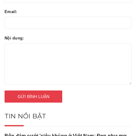
Email:
Nội dung:
GỬI BÌNH LUẬN
TIN NỔI BẬT
Bốn đám cưới 'siêu khủng ở Việt Nam: Đẹp như mơ,