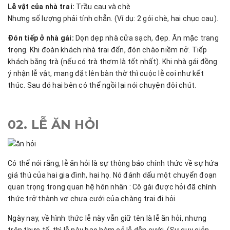
Lễ vật của nhà trai:
Trầu cau và chè
Nhưng số lượng phải tính chẵn. (Ví dụ: 2 gói chè, hai chục cau).
Đón tiếp ở nhà gái:
Dọn dẹp nhà cửa sạch, đẹp. Ăn mặc trang
trọng. Khi đoàn khách nhà trai đến, đón chào niềm nở. Tiếp
khách bằng trà (nếu có trà thơm là tốt nhất). Khi nhà gái đồng
ý nhận lễ vật, mang đặt lên bàn thờ thì cuộc lễ coi như kết
thúc. Sau đó hai bên có thể ngồi lại nói chuyện đôi chút.
02. LỄ ĂN HỎI
Có thể nói rằng, lễ ăn hỏi là sự thông báo chính thức về sự hứa
giá thú của hai gia đình, hai họ. Nó đánh dấu một chuyển đoạn
quan trọng trong quan hệ hôn nhân : Cô gái được hỏi đã chính
thức trở thành vợ chưa cưới của chàng trai đi hỏi.
Ngày nay, về hình thức lễ này vẫn giữ tên là lễ ăn hỏi, nhưng