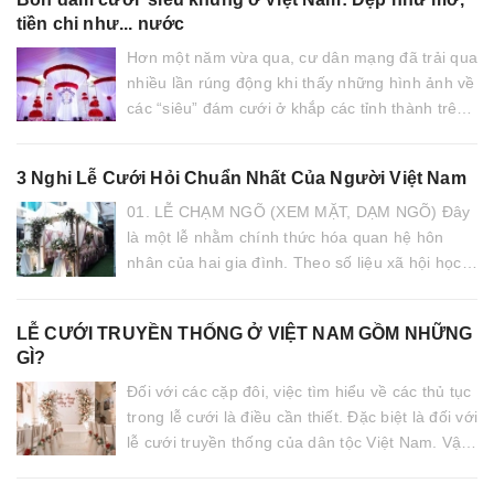
tiền chi như... nước
Hơn một năm vừa qua, cư dân mạng đã trải qua
nhiều lần rúng động khi thấy những hình ảnh về
các “siêu” đám cưới ở khắp các tỉnh thành trên
cả nước. Đám cưới hơn 10 tỷ với khung cảnh...
3 Nghi Lễ Cưới Hỏi Chuẩn Nhất Của Người Việt Nam
01. LỄ CHẠM NGÕ (XEM MẶT, DẠM NGÕ) Đây
là một lễ nhằm chính thức hóa quan hệ hôn
nhân của hai gia đình. Theo số liệu xã hội học,
tần suất thực hiện lễ chạm ngõ ở xã hội ta...
LỄ CƯỚI TRUYỀN THỐNG Ở VIỆT NAM GỒM NHỮNG
GÌ?
Đối với các cặp đôi, việc tìm hiểu về các thủ tục
trong lễ cưới là điều cần thiết. Đặc biệt là đối với
lễ cưới truyền thống của dân tộc Việt Nam. Vậy
một lễ cưới truyền thống của...