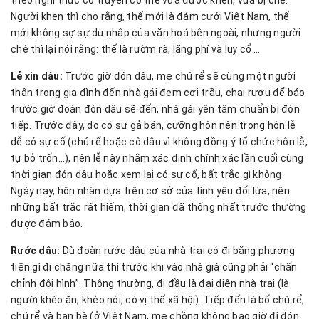
theo nghi thức cổ truyền có thể vừa được khen, vừa bị chê.
Người khen thì cho rằng, thế mới là đám cưới Việt Nam, thế
mới không sợ sự du nhập của văn hoá bên ngoài, nhưng người
chê thì lại nói rằng: thế là rườm rà, lãng phí và luỵ cổ …
Lễ xin dâu:
Trước giờ đón dâu, mẹ chú rể sẽ cùng một người
thân trong gia đình đến nhà gái đem cơi trầu, chai rượu để báo
trước giờ đoàn đón dâu sẽ đến, nhà gái yên tâm chuẩn bị đón
tiếp. Trước đây, do có sự gả bán, cưỡng hôn nên trong hôn lễ
dễ có sự cố (chú rể hoặc cô dâu vì không đồng ý tổ chức hôn lễ,
tự bỏ trốn…), nên lễ này nhằm xác định chính xác lần cuối cùng
thời gian đón dâu hoặc xem lại có sự cố, bất trắc gì không.
Ngày nay, hôn nhân dựa trên cơ sở của tình yêu đối lứa, nên
những bất trắc rất hiếm, thời gian đã thống nhất trước thường
được đảm bảo.
Rước dâu:
Dù đoàn rước dâu của nhà trai có đi bằng phương
tiện gì đi chăng nữa thì trước khi vào nhà giá cũng phải “chấn
chỉnh đội hình”. Thông thường, đi đầu là đại diện nhà trai (là
người khéo ăn, khéo nói, có vị thế xã hội). Tiếp đến là bố chú rể,
chú rể và bạn bè (ở Việt Nam, mẹ chồng không bao giờ đi đón