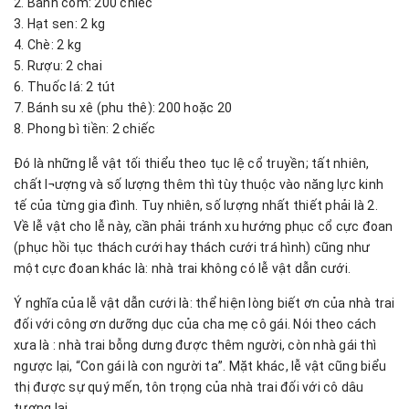
2. Bánh cốm: 200 chiếc
3. Hạt sen: 2 kg
4. Chè: 2 kg
5. Rượu: 2 chai
6. Thuốc lá: 2 tút
7. Bánh su xê (phu thê): 200 hoặc 20
8. Phong bì tiền: 2 chiếc
Đó là những lễ vật tối thiểu theo tục lệ cổ truyền; tất nhiên,
chất l¬ượng và số lượng thêm thì tùy thuộc vào năng lực kinh
tế của từng gia đình. Tuy nhiên, số lượng nhất thiết phải là 2.
Về lễ vật cho lễ này, cần phải tránh xu hướng phục cổ cực đoan
(phục hồi tục thách cưới hay thách cưới trá hình) cũng như
một cực đoan khác là: nhà trai không có lễ vật dẫn cưới.
Ý nghĩa của lễ vật dẫn cưới là: thể hiện lòng biết ơn của nhà trai
đối với công ơn dưỡng dục của cha mẹ cô gái. Nói theo cách
xưa là : nhà trai bỗng dưng được thêm người, còn nhà gái thì
ngược lại, “Con gái là con người ta”. Mặt khác, lễ vật cũng biểu
thị được sự quý mến, tôn trọng của nhà trai đối với cô dâu
tương lai.