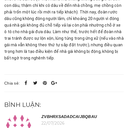
con dâu, thậm chí khi cô dâu về đến nhà chồng, mẹ chồng còn
phải trốn một lúc rồi mới ra tiếp khách). Thời nay, đoàn rước
dâu cũng không đông người lắm, chỉ khoảng 20 người vì đông
quá nhà gái không đủ chỗ tiếp vả lại còn phải nhường chỗ ở xe
ô tô cho nhà gái đưa dâu. Làm như thế, trước hết để đoàn nhà
trai tránh được sự lộn xộn, lúng túng trong ứng xử (nếu vào nhà
gái mà vẫn không theo thứ tự sắp đặt trước); nhưng điều quan
trọng hơn là tạo điều kiện để nhà gái không bị động, không bị
bất ngờ trong nghênh tiếp.
Chia sẻ:
BÌNH LUẬN:
ZVBHRXSADADCAIJBQBAU
22/07/2026