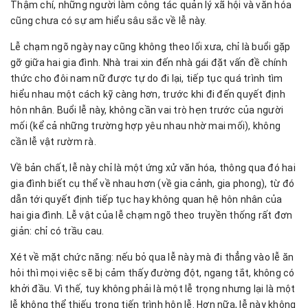
Thậm chí, những người làm công tác quản lý xã hội và văn hóa
cũng chưa có sự am hiểu sâu sắc về lễ này.
Lễ chạm ngõ ngày nay cũng không theo lối xưa, chỉ là buổi gặp
gỡ giữa hai gia đình. Nhà trai xin đến nhà gái đặt vấn đề chính
thức cho đôi nam nữ được tự do đi lại, tiếp tục quá trình tìm
hiểu nhau một cách kỹ càng hơn, trước khi đi đến quyết định
hôn nhân. Buổi lễ này, không cần vai trò hẹn trước của người
mối (kể cả những trường hợp yêu nhau nhờ mai mối), không
cần lễ vật rườm rà.
Về bản chất, lễ này chỉ là một ứng xử văn hóa, thông qua đó hai
gia đình biết cụ thể về nhau hơn (về gia cảnh, gia phong), từ đó
dẫn tới quyết định tiếp tục hay không quan hệ hôn nhân của
hai gia đình. Lễ vật của lễ chạm ngõ theo truyền thống rất đơn
giản: chỉ có trầu cau.
Xét về mặt chức năng: nếu bỏ qua lễ này mà đi thẳng vào lễ ăn
hỏi thì mọi việc sẽ bị cảm thấy đường đột, ngang tắt, không có
khởi đầu. Vì thế, tuy không phải là một lễ trọng nhưng lại là một
lễ không thể thiếu trong tiến trình hôn lễ. Hơn nữa, lễ này không