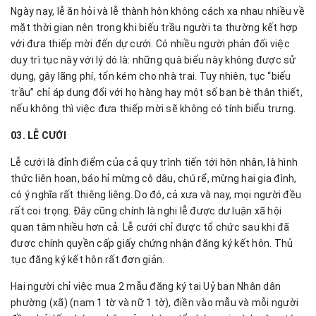
Ngày nay, lễ ăn hỏi và lễ thành hôn không cách xa nhau nhiều về
mặt thời gian nên trong khi biếu trầu người ta thường kết hợp
với đưa thiếp mời đến dự cưới. Có nhiều người phản đối việc
duy trì tục này với lý dó là: những quà biếu này không được sử
dụng, gây lãng phí, tốn kém cho nhà trai. Tuy nhiên, tục “biếu
trầu” chỉ áp dụng đối với họ hàng hay một số bạn bè thân thiết,
nếu không thì việc đưa thiếp mời sẽ không có tính biểu trưng.
03. LỄ CƯỚI
Lễ cưới là đỉnh điểm của cả quy trình tiến tới hôn nhân, là hình
thức liên hoan, báo hỉ mừng cô dâu, chú rể, mừng hai gia đình,
có ý nghĩa rất thiêng liêng. Do đó, cả xưa và nay, mọi người đều
rất coi trọng. Đây cũng chính là nghi lễ được dư luận xã hội
quan tâm nhiều hơn cả. Lễ cưới chỉ được tổ chức sau khi đã
được chính quyền cấp giấy chứng nhận đăng ký kết hôn. Thủ
tục đăng ký kết hôn rất đơn giản.
Hai người chỉ việc mua 2 mẫu đăng ký tại Uỷ ban Nhân dân
phường (xã) (nam 1 tờ và nữ 1 tờ), điền vào mẫu và mỗi người