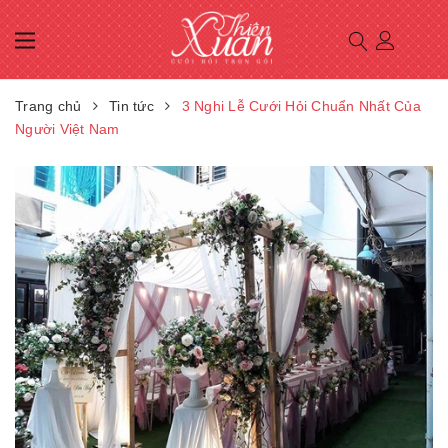
Trang chủ
Tin tức
3 Nghi Lễ Cưới Hỏi Chuẩn Nhất Của
Người Việt Nam